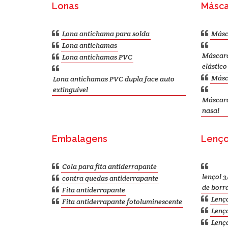
Lonas
Másca
Lona antichama para solda
Másc
Lona antichamas
Máscara
Lona antichamas PVC
elástico
Másca
Lona antichamas PVC dupla face auto
extinguível
Máscara 
nasal
Embalagens
Lenço
Cola para fita antiderrapante
lençol 3
contra quedas antiderrapante
de borr
Fita antiderrapante
Lenço
Fita antiderrapante fotoluminescente
Lenç
Lenço