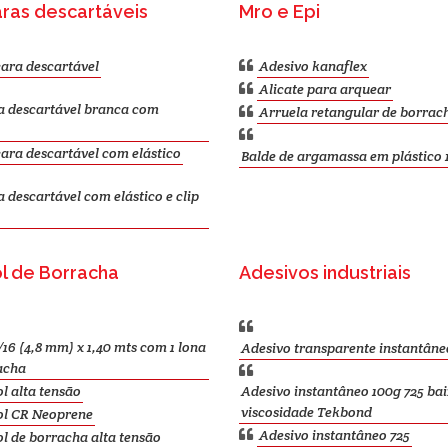
ras descartáveis
Mro e Epi
ara descartável
Adesivo kanaflex
Alicate para arquear
 descartável branca com
Arruela retangular de borrac
ra descartável com elástico
Balde de argamassa em plástico 1
descartável com elástico e clip
l de Borracha
Adesivos industriais
/16 (4,8 mm) x 1,40 mts com 1 lona
Adesivo transparente instantâne
acha
l alta tensão
Adesivo instantâneo 100g 725 ba
viscosidade Tekbond
ol CR Neoprene
Adesivo instantâneo 725
l de borracha alta tensão