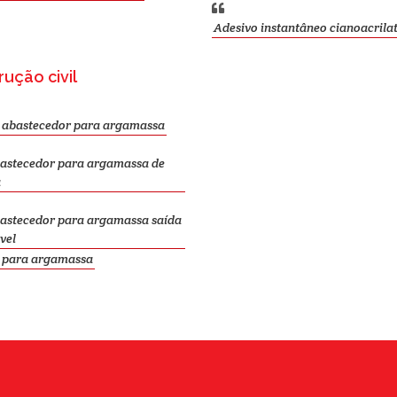
Adesivo instantâneo cianoacrila
ução civil
l abastecedor para argamassa
bastecedor para argamassa de
a
bastecedor para argamassa saída
vel
l para argamassa