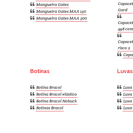
Capacet
Mangueira Gates
Gard
Mangueira Gates MAA 150
Mangueira Gates MAA 300
Capacet
498 com
Capacet
risco 2
Capa
Botinas
Luvas
Botina Bracol
Luva 
Botina Bracol elástico
Luva 
Botina Bracol Nobuck
Luva 
Botinas Bracol
Luva 