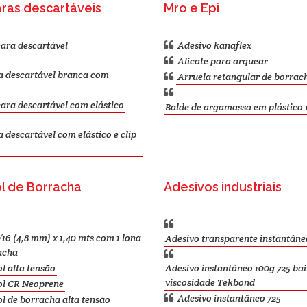
ras descartáveis
Mro e Epi
ara descartável
Adesivo kanaflex
Alicate para arquear
 descartável branca com
Arruela retangular de borrac
ra descartável com elástico
Balde de argamassa em plástico 1
descartável com elástico e clip
l de Borracha
Adesivos industriais
/16 (4,8 mm) x 1,40 mts com 1 lona
Adesivo transparente instantâne
acha
l alta tensão
Adesivo instantâneo 100g 725 ba
viscosidade Tekbond
ol CR Neoprene
Adesivo instantâneo 725
l de borracha alta tensão