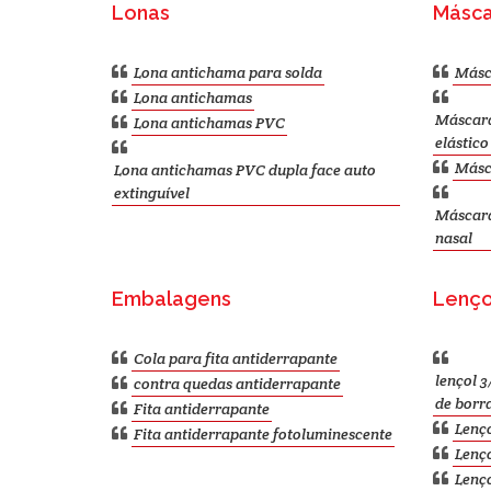
Lonas
Másca
Lona antichama para solda
Másc
Lona antichamas
Máscara
Lona antichamas PVC
elástico
Másca
Lona antichamas PVC dupla face auto
extinguível
Máscara 
nasal
Embalagens
Lenço
Cola para fita antiderrapante
lençol 3
contra quedas antiderrapante
de borr
Fita antiderrapante
Lenço
Fita antiderrapante fotoluminescente
Lenç
Lenço