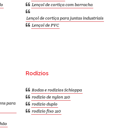
do
Lençol de cortiça com borracha
Lençol de cortiça para juntas industriais
Lençol de PVC
Rodízios
Rodas e rodízios Schioppa
rodizio de nylon 210
ens para
rodízio duplo
rodizio fixo 210
nhão