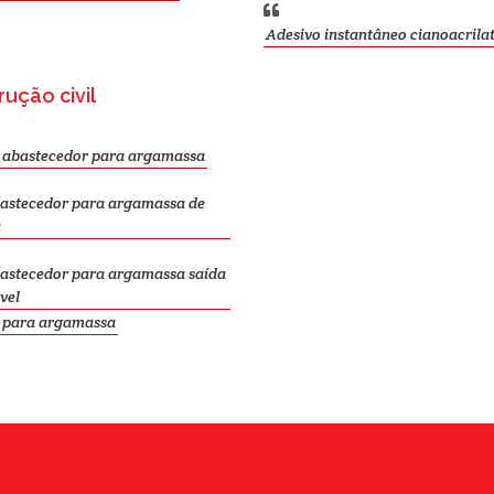
Adesivo instantâneo cianoacrila
ução civil
l abastecedor para argamassa
bastecedor para argamassa de
a
bastecedor para argamassa saída
vel
l para argamassa