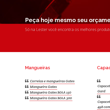
Peça hoje mesmo seu orçame
Só na Lester você encontra os melhores produ
Mangueiras
Capa
Correias e mangueiras Gates
Capacet
Mangueira Gates
Gard
Mangueira Gates MAA 150
Mangueira Gates MAA 300
Capacet
498 com