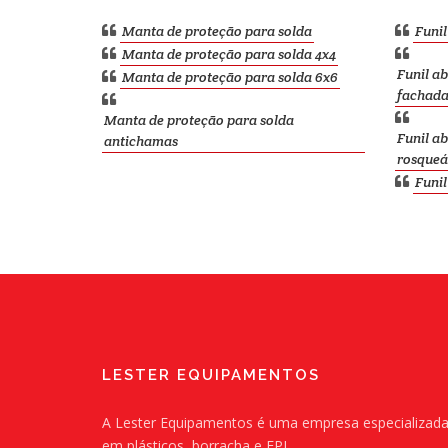
Manta de proteção para solda
Funi
Manta de proteção para solda 4x4
Funil a
Manta de proteção para solda 6x6
fachad
Manta de proteção para solda
Funil a
antichamas
rosqueá
Funi
LESTER EQUIPAMENTOS
A Lester Equipamentos é uma empresa especializad
em plásticos, borracha e EPI