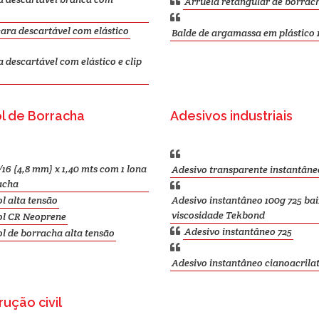
Arruela retangular de borrac
ra descartável com elástico
Balde de argamassa em plástico 1
descartável com elástico e clip
l de Borracha
Adesivos industriais
/16 (4,8 mm) x 1,40 mts com 1 lona
Adesivo transparente instantâne
acha
l alta tensão
Adesivo instantâneo 100g 725 ba
viscosidade Tekbond
ol CR Neoprene
Adesivo instantâneo 725
l de borracha alta tensão
Adesivo instantâneo cianoacrila
ução civil