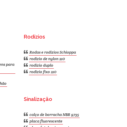
Rodízios
Rodas e rodízios Schioppa
rodizio de nylon 210
ens para
rodízio duplo
rodizio fixo 210
nhão
Sinalização
calço de borracha NBR 9735
placa fluorescente