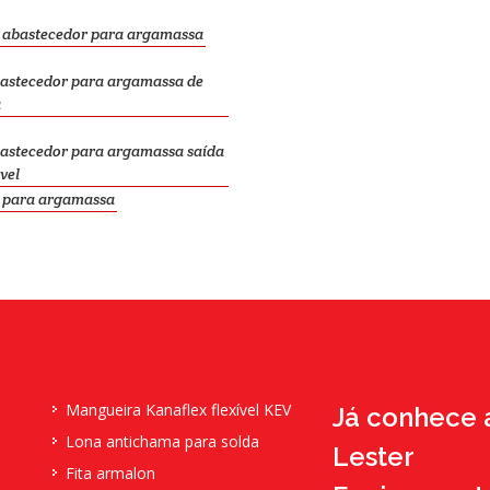
l abastecedor para argamassa
bastecedor para argamassa de
a
bastecedor para argamassa saída
vel
l para argamassa
Mangueira Kanaflex flexível KEV
Já conhece 
Lona antichama para solda
Lester
a
Fita armalon