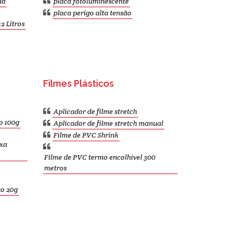
ha
placa fotoluminescente
placa perigo alta tensão
2 Litros
Filmes Plásticos
Aplicador de filme stretch
o 100g
Aplicador de filme stretch manual
Filme de PVC Shrink
ixa
Filme de PVC termo encolhível 300
metros
to 20g