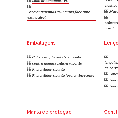
Lona antichamas PVC
elástico
Másca
Lona antichamas PVC dupla face auto
extinguível
Máscara 
nasal
Embalagens
Lenço
Cola para fita antiderrapante
lençol 3
contra quedas antiderrapante
de borr
Fita antiderrapante
Lenço
Fita antiderrapante fotoluminescente
Lenç
Lenço
Manta de proteção
Constr