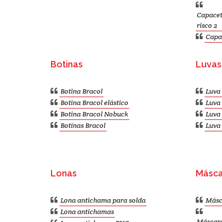
Capacet
risco 2
Capa
Botinas
Luvas
Botina Bracol
Luva 
Botina Bracol elástico
Luva 
Botina Bracol Nobuck
Luva 
Botinas Bracol
Luva 
Lonas
Másca
Lona antichama para solda
Másc
Lona antichamas
Máscara