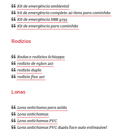
Kit de emergência ambiental
kit de emergência completo 20 itens para caminhão
Kit de emergência NBR 9735
Kit de emergência para caminhão
Rodízios
Rodas e rodízios Schioppa
rodizio de nylon 210
rodízio duplo
rodizio fixo 210
Lonas
Lona antichama para solda
Lona antichamas
Lona antichamas PVC
Lona antichamas PVC dupla face auto extinguível