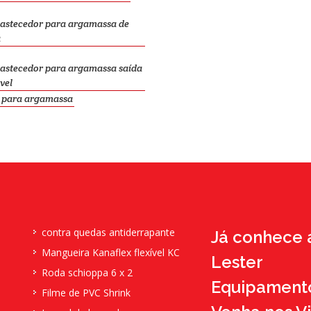
bastecedor para argamassa de
a
bastecedor para argamassa saída
vel
l para argamassa
contra quedas antiderrapante
Já conhece 
Mangueira Kanaflex flexível KC
Lester
a
Roda schioppa 6 x 2
Equipamento
Filme de PVC Shrink