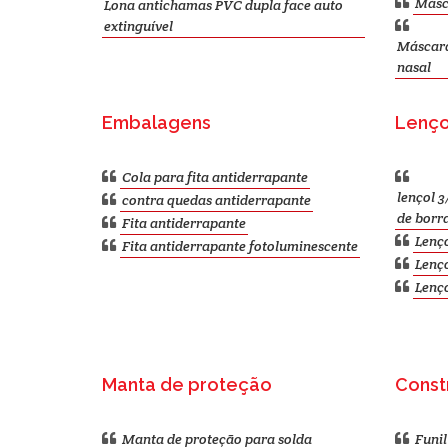
Másca
Lona antichamas PVC dupla face auto
extinguível
Máscara 
nasal
Embalagens
Lenço
Cola para fita antiderrapante
lençol 3
contra quedas antiderrapante
de borr
Fita antiderrapante
Lenço
Fita antiderrapante fotoluminescente
Lenç
Lenço
Manta de proteção
Constr
Manta de proteção para solda
Funi