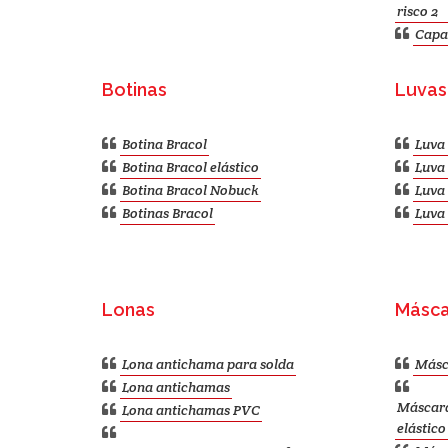
risco 2
Capa
Botinas
Luvas
Botina Bracol
Luva 
Botina Bracol elástico
Luva 
Botina Bracol Nobuck
Luva 
Botinas Bracol
Luva 
Lonas
Másca
Lona antichama para solda
Másc
Lona antichamas
Máscara
Lona antichamas PVC
elástico