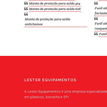
Manta de proteção para solda 4x4
Funil a
Manta de proteção para solda 6x6
fachad
Manta de proteção para solda
Funil a
antichamas
rosqueá
Funi
LESTER EQUIPAMENTOS
A Lester Equipamentos é uma empresa especializad
em plásticos, borracha e EPI