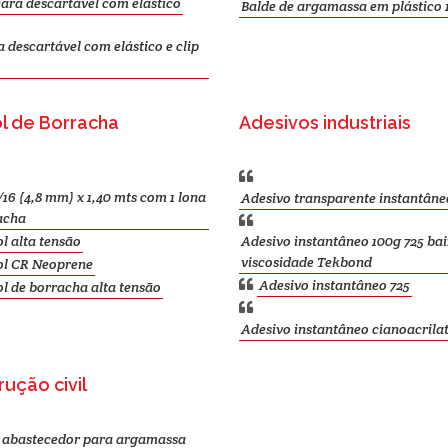
ra descartável com elástico
Balde de argamassa em plástico 1
descartável com elástico e clip
l de Borracha
Adesivos industriais
/16 (4,8 mm) x 1,40 mts com 1 lona
Adesivo transparente instantâne
acha
l alta tensão
Adesivo instantâneo 100g 725 ba
viscosidade Tekbond
ol CR Neoprene
Adesivo instantâneo 725
l de borracha alta tensão
Adesivo instantâneo cianoacrila
ução civil
l abastecedor para argamassa