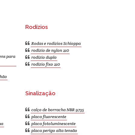
Rodízios
Rodas e rodízios Schioppa
rodizio de nylon 210
ens para
rodízio duplo
rodizio fixo 210
nhão
Sinalização
calço de borracha NBR 9735
placa fluorescente
ha
placa fotoluminescente
placa perigo alta tensão