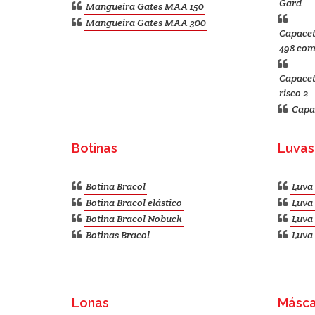
Gard
Mangueira Gates MAA 150
Mangueira Gates MAA 300
Capacet
498 com
Capacet
risco 2
Capa
Botinas
Luvas
Botina Bracol
Luva 
Botina Bracol elástico
Luva 
Botina Bracol Nobuck
Luva 
Botinas Bracol
Luva 
Lonas
Másca