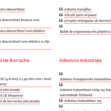
ara descartável
Adesivo kanaflex
Alicate para arquear
 descartável branca com
Arruela retangular de borrac
ra descartável com elástico
Balde de argamassa em plástico 1
descartável com elástico e clip
l de Borracha
Adesivos industriais
/16 (4,8 mm) x 1,40 mts com 1 lona
Adesivo transparente instantâne
acha
l alta tensão
Adesivo instantâneo 100g 725 ba
viscosidade Tekbond
ol CR Neoprene
Adesivo instantâneo 725
l de borracha alta tensão