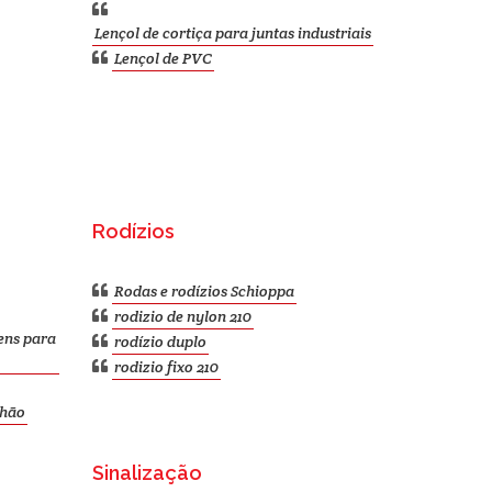
Lençol de cortiça para juntas industriais
Lençol de PVC
Rodízios
Rodas e rodízios Schioppa
rodizio de nylon 210
ens para
rodízio duplo
rodizio fixo 210
nhão
Sinalização