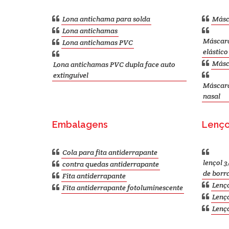
Lona antichama para solda
Másc
Lona antichamas
Máscara
Lona antichamas PVC
elástico
Másca
Lona antichamas PVC dupla face auto
extinguível
Máscara 
nasal
Embalagens
Lenço
Cola para fita antiderrapante
lençol 3
contra quedas antiderrapante
de borr
Fita antiderrapante
Lenço
Fita antiderrapante fotoluminescente
Lenç
Lenço