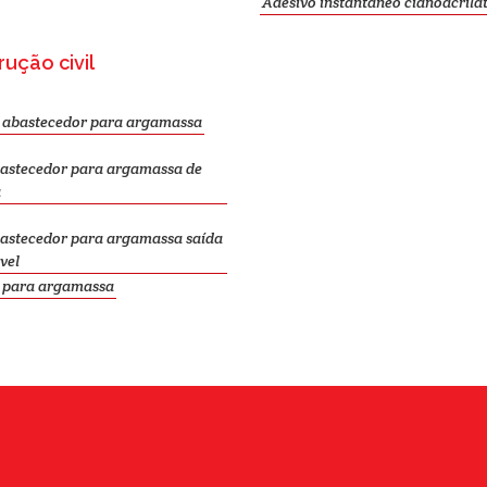
Adesivo instantâneo cianoacrila
ução civil
l abastecedor para argamassa
bastecedor para argamassa de
a
bastecedor para argamassa saída
vel
l para argamassa