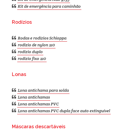
Kit de emergência para caminhão
Rodízios
Rodas e rodízios Schioppa
rodizio de nylon 210
rodízio duplo
rodizio fixo 210
Lonas
Lona antichama para solda
Lona antichamas
Lona antichamas PVC
Lona antichamas PVC dupla face auto extinguível
Máscaras descartáveis